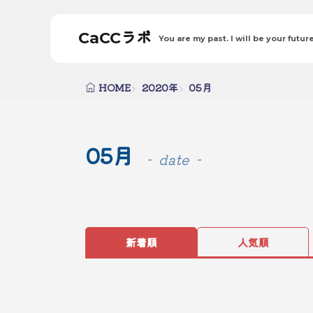
CaCCラボ
You are my past. I will be your future
HOME
2020年
05月
05月
date
新着順
人気順