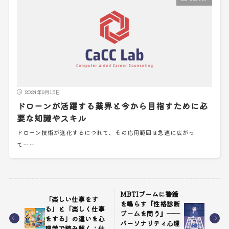
2024年9月15日
ドローンが活躍する業界と今から目指すために必
要な知識やスキル
ドローン技術が進化するにつれて、その応用範囲は急速に広がっ
て……
MBTIブームに警鐘
「楽しい仕事をす
を鳴らす『性格診断
る」と「楽しく仕事
ブームを問う』──
をする」の違いを心
パーソナリティ心理
理学で読み解く：仕