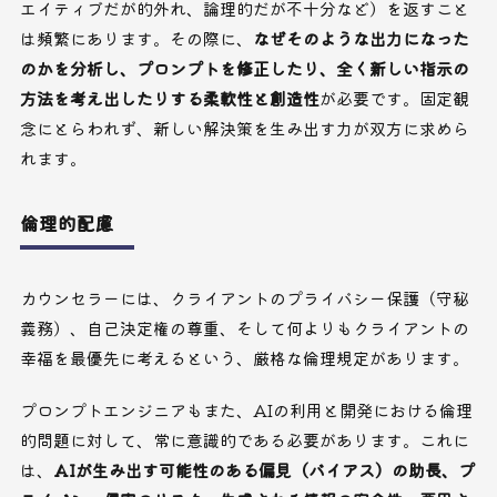
エイティブだが的外れ、論理的だが不十分など）を返すこと
は頻繁にあります。その際に、
なぜそのような出力になった
のかを分析し、プロンプトを修正したり、全く新しい指示の
方法を考え出したりする柔軟性と創造性
が必要です。固定観
念にとらわれず、新しい解決策を生み出す力が双方に求めら
れます。
倫理的配慮
カウンセラーには、クライアントのプライバシー保護（守秘
義務）、自己決定権の尊重、そして何よりもクライアントの
幸福を最優先に考えるという、厳格な倫理規定があります。
プロンプトエンジニアもまた、AIの利用と開発における倫理
的問題に対して、常に意識的である必要があります。これに
は、
AIが生み出す可能性のある偏見（バイアス）の助長、プ