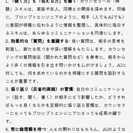
「聴く力」と「伝える力」を磨く
: カウンセラーの「傾
聴」スキルは、家族や友人、同僚との関係を深めます。同様
に、プロンプトエンジニアのように、相手（人でもAIでも）
に意図が明確に伝わるように情報を整理し、具体的に指示す
るスキルは、あらゆるコミュニケーションを円滑にします。
効果的な「質問」を意識する
: 良い質問は、相手の思考を
刺激し、新たな気づきや深い理解をもたらします。カウンセ
リングの質問技法（開かれた質問など）を参考に、相手から
より多くの情報を引き出す問いかけを心がけましょう。AIに
対しても、何を求めているのかを明確にする質問を設計する
ことが重要です。
振り返り（反省的実践）の習慣
: 自分のコミュニケーショ
ン（話す、聞く、書く）が相手にどう影響したか、どうすれ
ばもっと良くなるかを定期的に振り返る習慣は、カウンセラ
ーにとってもプロンプトエンジニアにとっても成長の鍵で
す。
常に倫理観を持つ
: 人との関わりはもちろん、AIのような