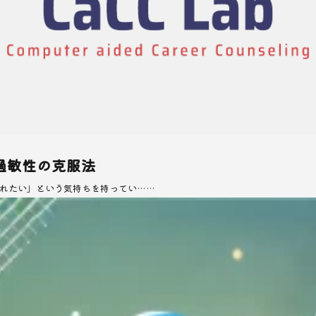
過敏性の克服法
れたい」という気持ちを持ってい……