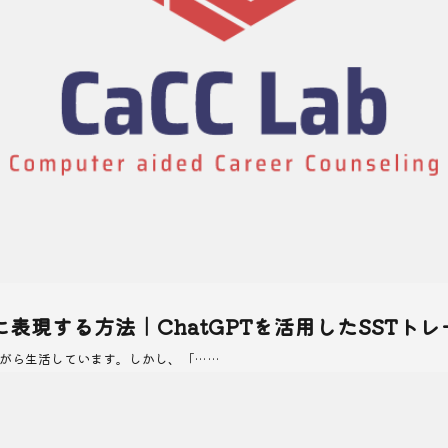
表現する方法｜ChatGPTを活用したSSTトレ
がら生活しています。しかし、「……