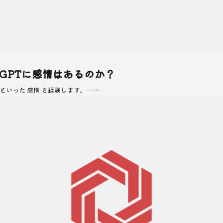
tGPTに感情はあるのか？
いった 感情 を経験します。……