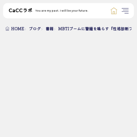
CaCCラボ
You are my past. I will be your future.
HOME
ブログ
書籍
MBTIブームに警鐘を鳴らす『性格診断ブ