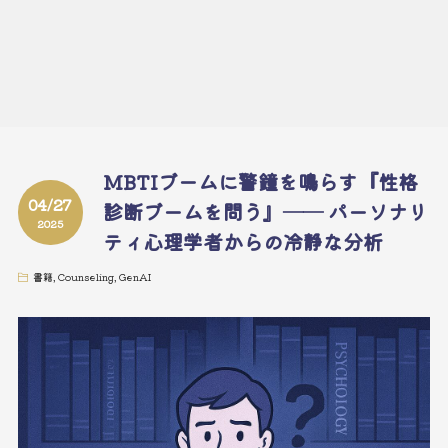
MBTIブームに警鐘を鳴らす『性格
04/27
診断ブームを問う』── パーソナリ
2025
ティ心理学者からの冷静な分析
書籍
,
Counseling
,
GenAI