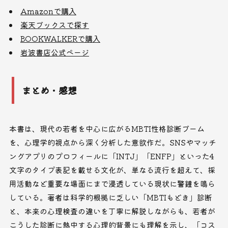
Amazonで購入
楽天ブックスで探す
BOOKWALKERで購入
岩波書店公式ページ
まとめ・感想
本書は、現代の若者を中心に広がるMBTI性格診断ブーム
を、心理学的視点から深く分析した意欲作だ。SNSやマッチ
ングアプリのプロフィールに「INTJ」「ENFP」といった4
文字のタイプ表記を載せる文化が、単なる流行を超えて、採
用活動など重要な場面にまで浸透している現状に警鐘を鳴ら
している。著者は科学的根拠に乏しい「MBTIもどき」診断
と、本来の心理検査の違いを丁寧に解説しながらも、若者が
こうした診断に熱中する心理的背景にも理解を示し、「コス