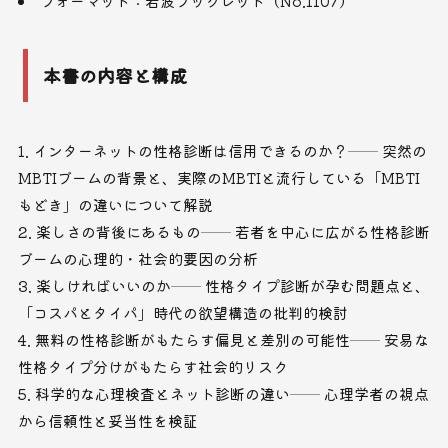
フォーマット：岩波ブックレット（No.1107）
本書の内容と構成
インターネットの性格診断は信用できるのか？── 突然の
MBTIブームの背景と、実際のMBTIと流行している「MBTI
もどき」の違いについて解説
楽しさの背後にあるもの── 若者を中心に広がる性格診断
ブームの心理的・社会的要因の分析
楽しければいいのか── 性格タイプ診断が孕む問題点と、
「コスパとタイパ」時代の欲望構造の批判的検討
無料の性格診断がもたらす偏見と差別の可能性── 安易な
性格タイプ分けがもたらす社会的リスク
科学的な心理検査とネット診断の違い── 心理学者の視点
から信頼性と妥当性を検証