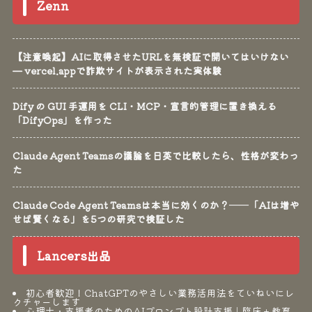
Zenn
【注意喚起】AIに取得させたURLを無検証で開いてはいけない
— vercel.appで詐欺サイトが表示された実体験
Dify の GUI 手運用を CLI・MCP・宣言的管理に置き換える
「DifyOps」を作った
Claude Agent Teamsの議論を日英で比較したら、性格が変わっ
た
Claude Code Agent Teamsは本当に効くのか？──「AIは増や
せば賢くなる」を5つの研究で検証した
Lancers出品
初心者歓迎！ChatGPTのやさしい業務活用法をていねいにレ
クチャーします
心理士・支援者のためのAIプロンプト設計支援｜臨床＋教育