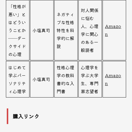
「性格が
対人関係
悪い」と
ネガティ
に悩む
はどうい
ブな性格
人、心理
Amazo
うことか
小塩真司
特性を科
学に関心
n
――ダー
学的に解
のある一
クサイド
説
般読者
の心理
はじめて
性格心理
心理学を
学ぶパー
学の教科
学ぶ大学
Amazo
小塩真司
ソナリテ
書的な入
生、専門
n
ィ心理学
門書
家志望者
購入リンク