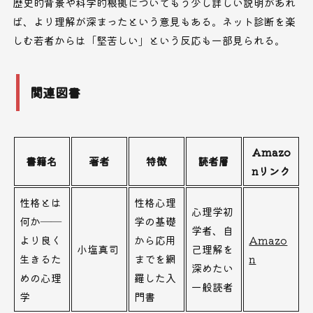
歴史的背景や科学的根拠についてもう少し詳しい説明があれ
ば、より理解が深まったという意見もある。ネット診断を楽
しむ若者からは「堅苦しい」という反応も一部見られる。
関連図書
Amazo
書籍名
著者
特徴
読者層
nリンク
性格とは
性格心理
心理学初
何か――
学の基礎
学者、自
より良く
から応用
Amazo
小塩真司
己理解を
生きるた
までを網
n
深めたい
めの心理
羅した入
一般読者
学
門書