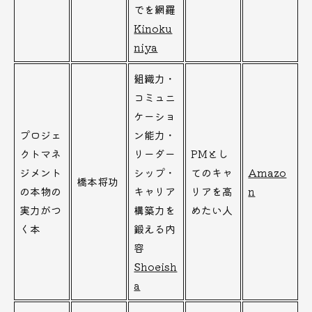
でを網羅
Kinoku
niya
組織力・
コミュニ
ケーショ
プロジェ
ン能力・
クトマネ
リーダー
PMとし
ジメント
シップ・
てのキャ
Amazo
橋本将功
の本物の
キャリア
リアを高
n
実力がつ
構築力を
めたい人
く本
鍛える内
容
Shoeish
a