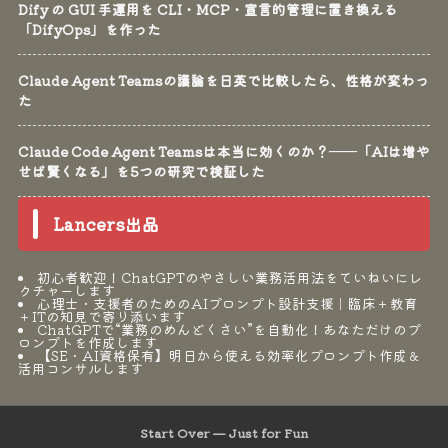
Dify の GUI 手運用を CLI・MCP・宣言的管理に置き換える
「DifyOps」を作った
Claude Agent Teamsの議論を日英で比較したら、性格が変わっ
た
Claude Code Agent Teamsは本当に効くのか？──「AIは増や
せば賢くなる」を5つの研究で検証した
Lancers出品
初心者歓迎！ChatGPTのやさしい業務活用法をていねいにレ
クチャーします
心理士・支援者のためのAIプロンプト設計支援｜臨床＋教育
＋ITの知見で寄り添います
ChatGPTで“業務のめんどくさい”を自動化！あなただけのプ
ロンプトを作成します
【SE・AI資格保有】明日から使える効率化プロンプト作成＆
活用コンサルします
Start Over — Just for Fun