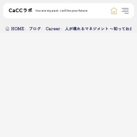
CaCCラボ
You are my past. I will be your future.
HOME
ブログ
Career
人が壊れるマネジメント ～知っておか