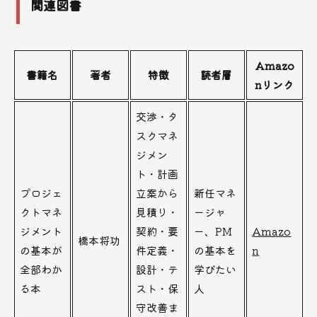
関連図書
Amazo
書籍名
著者
特徴
読者層
nリンク
交渉・タ
スクマネ
ジメン
ト・計画
プロジェ
立案から
新任マネ
クトマネ
見積り・
ージャ
ジメント
契約・要
ー、PM
Amazo
橋本将功
の基本が
件定義・
の基本を
n
全部わか
設計・テ
学びたい
る本
スト・保
人
守改善ま