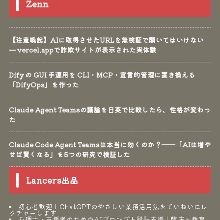
Zenn
【注意喚起】AIに取得させたURLを無検証で開いてはいけない
— vercel.appで詐欺サイトが表示された実体験
Dify の GUI 手運用を CLI・MCP・宣言的管理に置き換える
「DifyOps」を作った
Claude Agent Teamsの議論を日英で比較したら、性格が変わっ
た
Claude Code Agent Teamsは本当に効くのか？──「AIは増や
せば賢くなる」を5つの研究で検証した
Lancers出品
初心者歓迎！ChatGPTのやさしい業務活用法をていねいにレ
クチャーします
心理士・支援者のためのAIプロンプト設計支援｜臨床＋教育