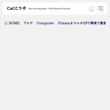
CaCCラボ
You are my past. I will be your future.
HOME
ブログ
Computer
OllamaをマルチGPU環境で最適