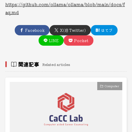
https://github.com/ollama/ollama/blob/main/docs/f
aq.md
Facebook
X(旧:Twitter)
はてブ
LINE
Pocket
関連記事
Related articles
Computer