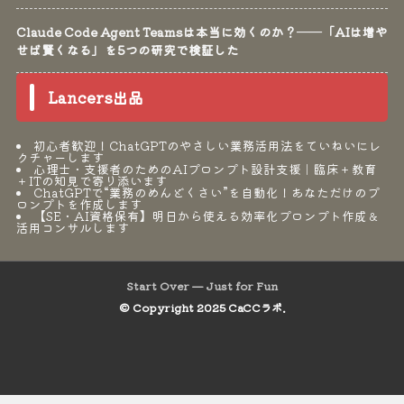
Claude Code Agent Teamsは本当に効くのか？──「AIは増や
せば賢くなる」を5つの研究で検証した
Lancers出品
初心者歓迎！ChatGPTのやさしい業務活用法をていねいにレ
クチャーします
心理士・支援者のためのAIプロンプト設計支援｜臨床＋教育
＋ITの知見で寄り添います
ChatGPTで“業務のめんどくさい”を自動化！あなただけのプ
ロンプトを作成します
【SE・AI資格保有】明日から使える効率化プロンプト作成＆
活用コンサルします
Start Over — Just for Fun
© Copyright 2025 CaCCラボ.