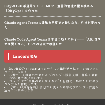
Dify の GUI 手運用を CLI・MCP・宣言的管理に置き換える
「DifyOps」を作った
Claude Agent Teamsの議論を日英で比較したら、性格が変わっ
た
Claude Code Agent Teamsは本当に効くのか？──「AIは増や
せば賢くなる」を5つの研究で検証した
Lancers出品
初心者歓迎！ChatGPTのやさしい業務活用法をていねいにレ
クチャーします
心理士・支援者のためのAIプロンプト設計支援｜臨床＋教育
＋ITの知見で寄り添います
ChatGPTで“業務のめんどくさい”を自動化！あなただけのプ
ロンプトを作成します
【SE・AI資格保有】明日から使える効率化プロンプト作成＆
活用コンサルします