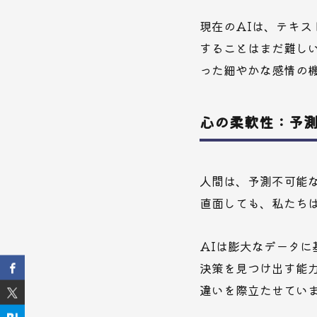
現在のAIは、テキ
することはまだ難し
った細やかな感情の
心の柔軟性：予
人間は、予測不可能
直面しても、私たち
AIは膨大なデータ
決策を見つけ出す能
違いを際立たせてい