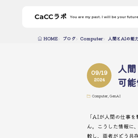
CaCCラボ
You are my past. I will be your future
HOME
ブログ
Computer
人間とAIの能
人間
09/19
可能
2024
Computer
,
GenAI
「AIが人間の仕事を
ん。こうした情報に
較し、両者がどう共