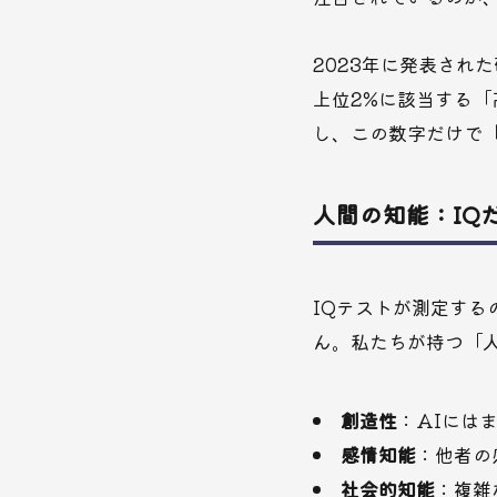
2023年に発表され
上位2%に該当する
し、この数字だけで
人間の知能：IQ
IQテストが測定す
ん。私たちが持つ「
創造性
：AIには
感情知能
：他者の
社会的知能
：複雑