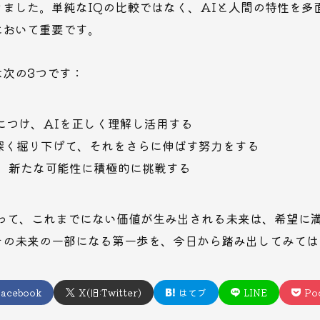
ました。単純なIQの比較ではなく、AIと人間の特性を多
において重要です。
は次の3つです：
につけ、AIを正しく理解し活用する
深く掘り下げて、それをさらに伸ばす努力をする
ら、新たな可能性に積極的に挑戦する
よって、これまでにない価値が生み出される未来は、希望に
その未来の一部になる第一歩を、今日から踏み出してみては
acebook
X(旧:Twitter)
はてブ
LINE
Po