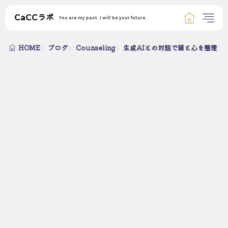
CaCCラボ
You are my past. I will be your future.
HOME
ブログ
Counseling
生成AIとの対話で頭と心を整理す