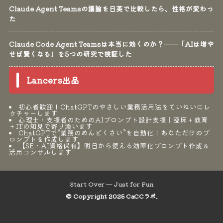
Claude Agent Teamsの議論を日英で比較したら、性格が変わっ
た
Claude Code Agent Teamsは本当に効くのか？──「AIは増や
せば賢くなる」を5つの研究で検証した
Lancers出品
初心者歓迎！ChatGPTのやさしい業務活用法をていねいにレ
クチャーします
心理士・支援者のためのAIプロンプト設計支援｜臨床＋教育
＋ITの知見で寄り添います
ChatGPTで“業務のめんどくさい”を自動化！あなただけのプ
ロンプトを作成します
【SE・AI資格保有】明日から使える効率化プロンプト作成＆
活用コンサルします
Start Over — Just for Fun
© Copyright 2025 CaCCラボ.