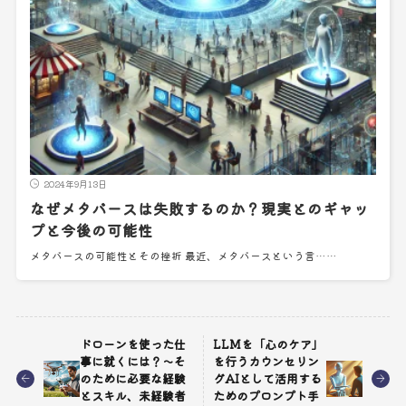
2024年9月13日
なぜメタバースは失敗するのか？現実とのギャッ
プと今後の可能性
メタバースの可能性とその挫折 最近、メタバースという言……
ドローンを使った仕
LLMを「心のケア」
事に就くには？～そ
を行うカウンセリン
のために必要な経験
グAIとして活用する
とスキル、未経験者
ためのプロンプト手