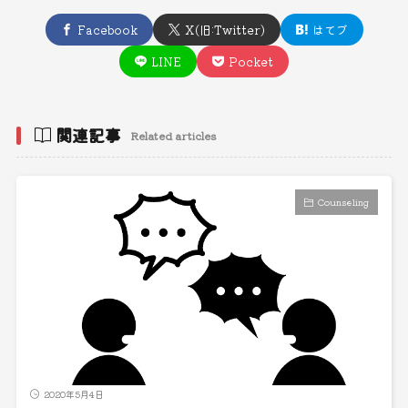
Facebook
X(旧:Twitter)
はてブ
LINE
Pocket
関連記事
Related articles
Counseling
2020年5月4日