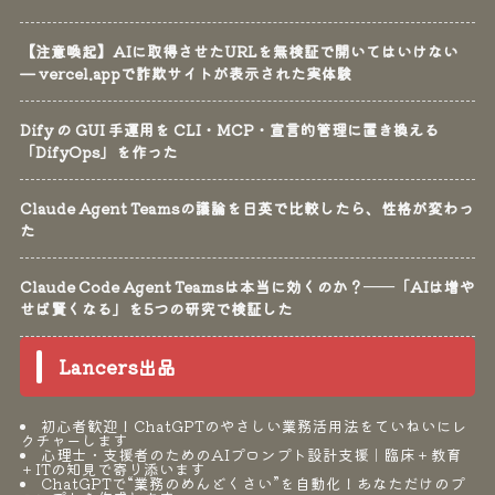
【注意喚起】AIに取得させたURLを無検証で開いてはいけない
— vercel.appで詐欺サイトが表示された実体験
Dify の GUI 手運用を CLI・MCP・宣言的管理に置き換える
「DifyOps」を作った
Claude Agent Teamsの議論を日英で比較したら、性格が変わっ
た
Claude Code Agent Teamsは本当に効くのか？──「AIは増や
せば賢くなる」を5つの研究で検証した
Lancers出品
初心者歓迎！ChatGPTのやさしい業務活用法をていねいにレ
クチャーします
心理士・支援者のためのAIプロンプト設計支援｜臨床＋教育
＋ITの知見で寄り添います
ChatGPTで“業務のめんどくさい”を自動化！あなただけのプ