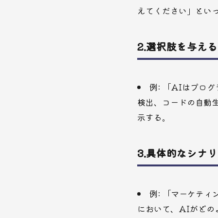
えてください」とい
2.
選択肢を与える
例: 「AIはプ
検出、コードの自動
示する。
3.
具体的なシナリ
例: 「マーケテ
において、AIがど