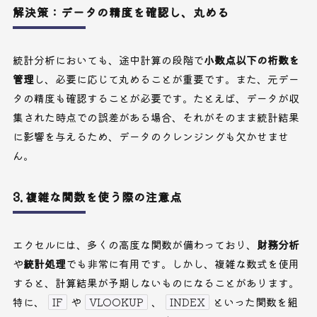
解決策：データの精度を確認し、丸める
統計分析においても、途中計算の段階で
小数点以下の桁数を
管理
し、必要に応じて丸めることが重要です。また、元デー
タの精度も確認することが必要です。たとえば、データが収
集された時点での誤差がある場合、それがそのまま統計結果
に影響を与えるため、データのクレンジングも欠かせませ
ん。
3. 複雑な関数を使う際の注意点
エクセルには、多くの高度な関数が備わっており、
財務分析
や
統計処理
でも非常に有用です。しかし、複雑な数式を使用
すると、計算結果が予期しないものになることがあります。
特に、
IF
や
VLOOKUP
、
INDEX
といった関数を組