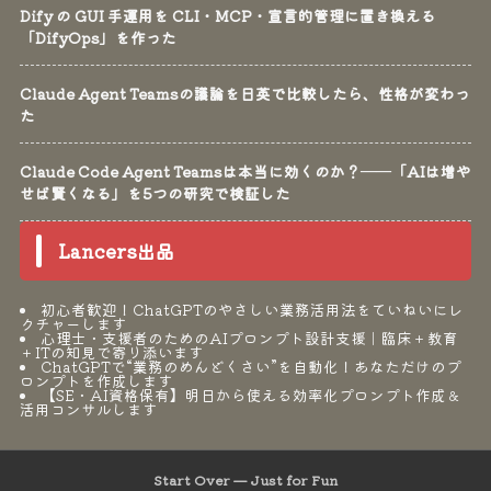
Dify の GUI 手運用を CLI・MCP・宣言的管理に置き換える
「DifyOps」を作った
Claude Agent Teamsの議論を日英で比較したら、性格が変わっ
た
Claude Code Agent Teamsは本当に効くのか？──「AIは増や
せば賢くなる」を5つの研究で検証した
Lancers出品
初心者歓迎！ChatGPTのやさしい業務活用法をていねいにレ
クチャーします
心理士・支援者のためのAIプロンプト設計支援｜臨床＋教育
＋ITの知見で寄り添います
ChatGPTで“業務のめんどくさい”を自動化！あなただけのプ
ロンプトを作成します
【SE・AI資格保有】明日から使える効率化プロンプト作成＆
活用コンサルします
Start Over — Just for Fun