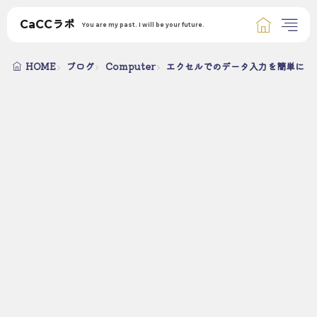
CaCCラボ
You are my past. I will be your future.
HOME
ブログ
Computer
エクセルでのデータ入力を簡単に！