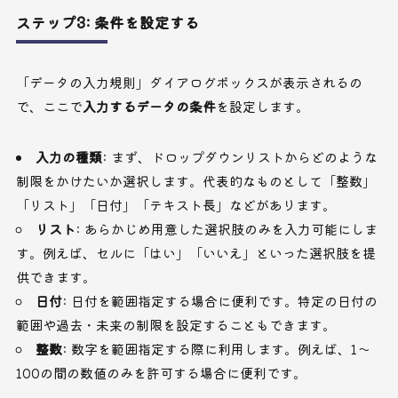
ステップ3: 条件を設定する
「データの入力規則」ダイアログボックスが表示されるの
で、ここで
入力するデータの条件
を設定します。
入力の種類
: まず、ドロップダウンリストからどのような
制限をかけたいか選択します。代表的なものとして「整数」
「リスト」「日付」「テキスト長」などがあります。
リスト
: あらかじめ用意した選択肢のみを入力可能にしま
す。例えば、セルに「はい」「いいえ」といった選択肢を提
供できます。
日付
: 日付を範囲指定する場合に便利です。特定の日付の
範囲や過去・未来の制限を設定することもできます。
整数
: 数字を範囲指定する際に利用します。例えば、1〜
100の間の数値のみを許可する場合に便利です。