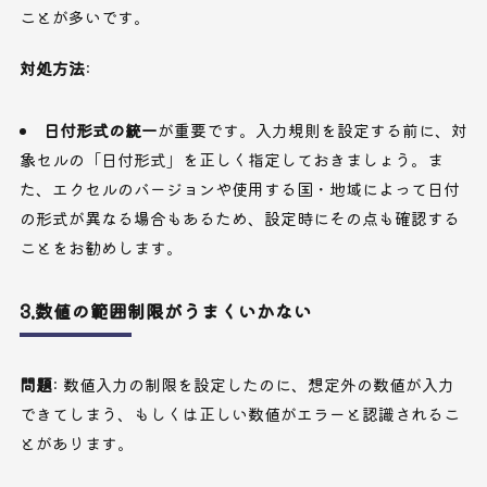
ことが多いです。
対処方法
:
日付形式の統一
が重要です。入力規則を設定する前に、対
象セルの「日付形式」を正しく指定しておきましょう。ま
た、エクセルのバージョンや使用する国・地域によって日付
の形式が異なる場合もあるため、設定時にその点も確認する
ことをお勧めします。
3.
数値の範囲制限がうまくいかない
問題
: 数値入力の制限を設定したのに、想定外の数値が入力
できてしまう、もしくは正しい数値がエラーと認識されるこ
とがあります。