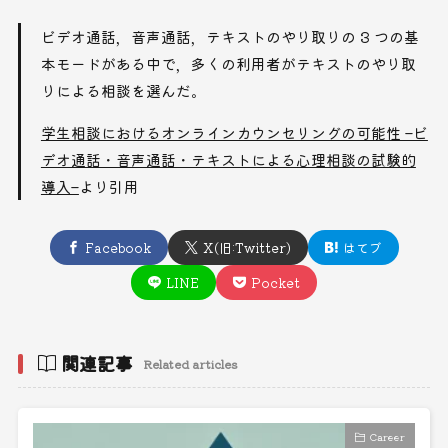
ビデオ通話，音声通話，テキストのやり取りの 3 つの基
本モードがある中で，多くの利用者がテキストのやり取
りによる相談を選んだ。
学生相談におけるオンラインカウンセリングの可能性 –ビ
デオ通話・音声通話・テキストによる心理相談の試験的
導入–
より引用
Facebook
X(旧:Twitter)
はてブ
LINE
Pocket
関連記事
Related articles
Career