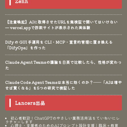
Zenn
【注意喚起】AIに取得させたURLを無検証で開いてはいけない
— vercel.appで詐欺サイトが表示された実体験
Dify の GUI 手運用を CLI・MCP・宣言的管理に置き換える
「DifyOps」を作った
Claude Agent Teamsの議論を日英で比較したら、性格が変わっ
た
Claude Code Agent Teamsは本当に効くのか？──「AIは増や
せば賢くなる」を5つの研究で検証した
Lancers出品
初心者歓迎！ChatGPTのやさしい業務活用法をていねいにレ
クチャーします
心理士・支援者のためのAIプロンプト設計支援｜臨床＋教育